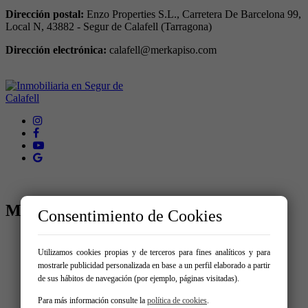
Dirección postal:
Enzo Properties S.L., Carretera De Barcelona 99,
Local N, 43882 - Segur de Calafell (Tarragona)
Dirección electrónica:
calafell@merkapiso.com
MENÚ
Consentimiento de Cookies
Inicio
Comprar
Utilizamos cookies propias y de terceros para fines analíticos y para
Vende tu inmueble
mostrarle publicidad personalizada en base a un perfil elaborado a partir
Blog
de sus hábitos de navegación (por ejemplo, páginas visitadas).
Servicios
Para más información consulte la
política de cookies
.
Contacto